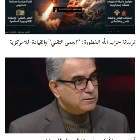
ترسانة حزب الله المُطورة: “العمى التقني” والقيادة اللامركزية