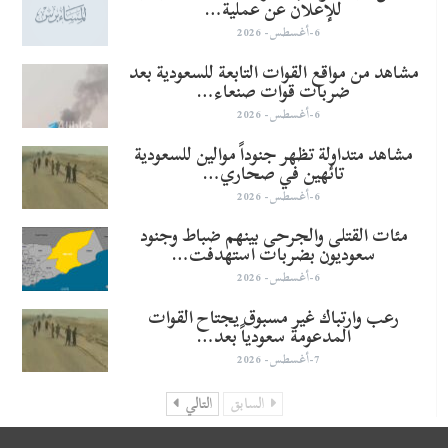
للإعلان عن عملية…
6-أغسطس- 2026
مشاهد من مواقع القوات التابعة للسعودية بعد
ضربات قوات صنعاء…
6-أغسطس- 2026
مشاهد متداولة تظهر جنوداً موالين للسعودية
تائهين في صحاري…
6-أغسطس- 2026
مئات القتلى والجرحى بينهم ضباط وجنود
سعوديون بضربات استهدفت…
6-أغسطس- 2026
رعب وارتباك غير مسبوق يجتاح القوات
المدعومة سعودياً بعد…
7-أغسطس- 2026
السابق
التالي