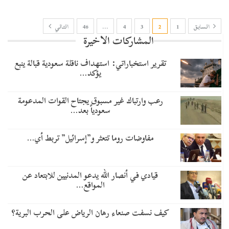
السابق
1
2
3
4
…
46
التالي
المشاركات الاخيرة
تقرير استخباراتي: استهداف ناقلة سعودية قبالة ينبع
يؤكد…
رعب وارتباك غير مسبوق يجتاح القوات المدعومة
سعودياً بعد…
مفاوضات روما تتعثر و”إسرائيل” تربط أي…
قيادي في أنصار الله يدعو المدنيين للابتعاد عن
المواقع…
كيف نسفت صنعاء رهان الرياض على الحرب البرية؟