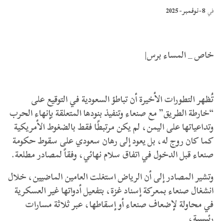
8-نوفمبر- 2025
في
خاص _ المساء برس|
تُظهر التطورات الأخيرة أن تباطؤ السعودية في التوقيع على
“خارطة الطريق” مع صنعاء وتنفيذ بنودها المتعلقة بإنهاء الحرب
وتداعياتها على اليمن، لم يكن مرتبطًا فقط بالضغوط الأمريكية
كما كان روج له، بل يعود إلى رهان سعودي على سقوط حكومة
صنعاء قبل الدخول في اتفاق سلام نهائي، وفقاً لمصادر مطلعة.
وتشير المصادر إلى أن الرياض استغلت العامين الماضيين، خلال
انشغال صنعاء بمعركة إسناد غزة، بتفعيل أدواتها غير العسكرية
في محاولة لإضعاف صنعاء أو إسقاطها، عبر ثلاثة مسارات
رئيسية،