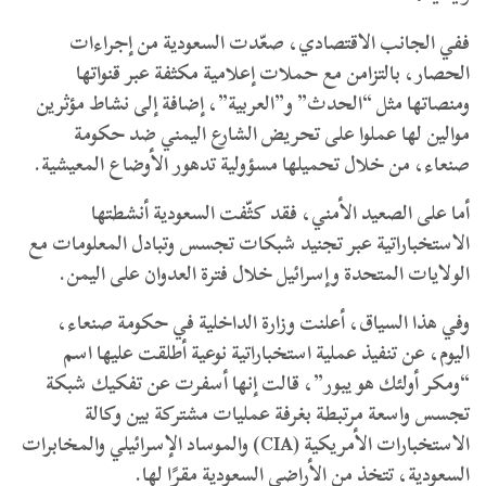
ففي الجانب الاقتصادي، صعّدت السعودية من إجراءات
الحصار، بالتزامن مع حملات إعلامية مكثفة عبر قنواتها
ومنصاتها مثل “الحدث” و”العربية”، إضافة إلى نشاط مؤثرين
موالين لها عملوا على تحريض الشارع اليمني ضد حكومة
صنعاء، من خلال تحميلها مسؤولية تدهور الأوضاع المعيشية.
أما على الصعيد الأمني، فقد كثّفت السعودية أنشطتها
الاستخباراتية عبر تجنيد شبكات تجسس وتبادل المعلومات مع
الولايات المتحدة وإسرائيل خلال فترة العدوان على اليمن.
وفي هذا السياق، أعلنت وزارة الداخلية في حكومة صنعاء،
اليوم، عن تنفيذ عملية استخباراتية نوعية أطلقت عليها اسم
“ومكر أولئك هو يبور”، قالت إنها أسفرت عن تفكيك شبكة
تجسس واسعة مرتبطة بغرفة عمليات مشتركة بين وكالة
الاستخبارات الأمريكية (CIA) والموساد الإسرائيلي والمخابرات
السعودية، تتخذ من الأراضي السعودية مقرًا لها.