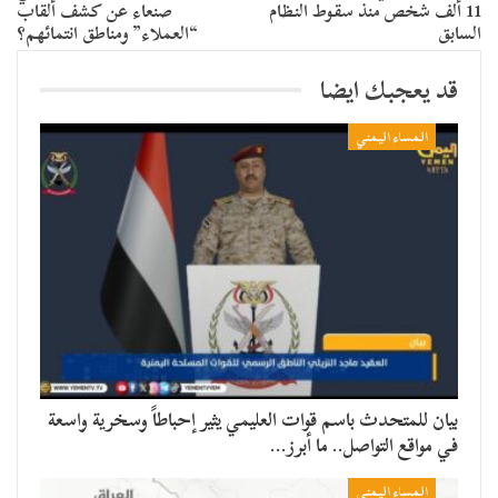
11 ألف شخص منذ سقوط النظام
صنعاء عن كشف ألقاب
السابق
“العملاء” ومناطق انتمائهم؟
قد يعجبك ايضا
المساء اليمني
بيان للمتحدث باسم قوات العليمي يثير إحباطاً وسخرية واسعة
في مواقع التواصل.. ما أبرز…
المساء اليمني