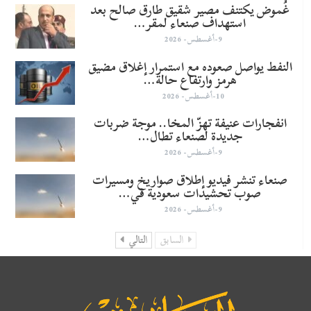
غُموض يكتنف مصير شقيق طارق صالح بعد
استهداف صنعاء لمقر…
9-أغسطس- 2026
النفط يواصل صعوده مع استمرار إغلاق مضيق
هرمز وارتفاع حالة…
10-أغسطس- 2026
انفجارات عنيفة تهزّ المخا.. موجة ضربات
جديدة لصنعاء تطال…
9-أغسطس- 2026
صنعاء تنشر فيديو إطلاق صواريخ ومسيرات
صوب تحشيدات سعودية في…
9-أغسطس- 2026
السابق
التالي