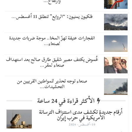
وارتفاع…
فلكيون يمنيون: “الروابع” تنطلق 11 أغسطس…
انفجارات عنيفة تهزّ المخا.. موجة ضربات جديدة
لصنعاء…
غُموض يكتنف مصير شقيق طارق صالح بعد استهداف
صنعاء لمقر…
صنعاء توجه تحذير للمواطنين القريبين من
التحشيدات…
الأكثر قراءة في 24 ساعة
أرقام جديدة تكشف مدى استنزاف الترسانة
الأمريكية في حرب إيران
10-أغسطس- 2026