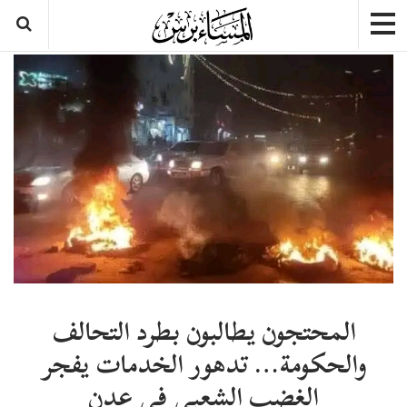
المحتجون يطالبون بطرد التحالف
والحكومة… تدهور الخدمات يفجر
الغضب الشعبي في عدن