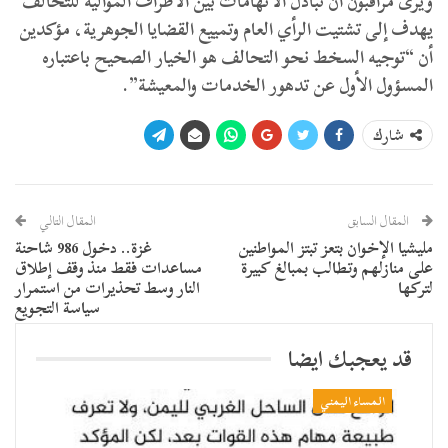
ويرى مراقبون أن تبادل الاتهامات بين الأطراف الموالية للتحالف
يهدف إلى تشتيت الرأي العام وتمييع القضايا الجوهرية، مؤكدين
أن “توجيه السخط نحو التحالف هو الخيار الصحيح باعتباره
المسؤول الأول عن تدهور الخدمات والمعيشة”.
شارك
المقال السابق
المقال التالي
مليشيا الإخوان بتعز تبتز المواطنين
غزة.. دخول 986 شاحنة
على منازلهم وتطالب بمبالغ كبيرة
مساعدات فقط منذ وقف إطلاق
لتركها
النار وسط تحذيرات من استمرار
سياسة التجويع
قد يعجبك ايضا
المساء اليمني