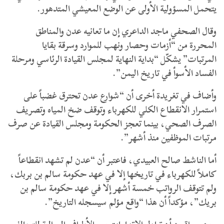
يتحمل المسؤولية الأولى عن الوضع المعيشي المتدهور.
وقال الصحفي ماجد الداعري إن ما تعانيه عدن والمناطق
المحررة من “أزمات وحصار ونهب للموارد وسرقة بقايا
المرتبات” يشكّل “بداية النهاية لمجلس القيادة الرئاسي ومرحلة
الفساد الأسوأ في تاريخ اليمن”.
وأضاف في تغريدة أخرى أن “شوارع عدن تحترق غضباً على
استمرار الانقطاع الكلي للكهرباء وتوقف ضخ المياه وتصريف
الصرف الصحي، بينما تعجز الحكومة ومجلس القيادة عن صرف
مرتبات الموظفين منذ أشهر”.
أما الناشط صالح العبيدي، فاعتبر أن “عدن لم تشهد انقطاعاً
كاملاً للكهرباء في تاريخها إلا في عهد حكومة سالم بن بربك،
ولم تتوقف الرواتب خمسة أشهر إلا في عهد حكومة سالم بن
بريك”، مؤكداً أن هذا “واقع مؤلم سيسجله التاريخ”.