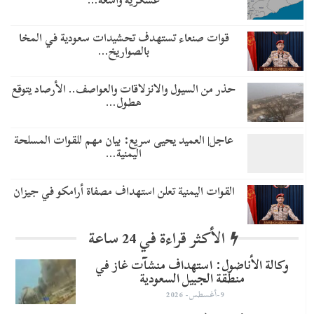
عسكرية واسعة…
قوات صنعاء تستهدف تحشيدات سعودية في المخا
بالصواريخ…
حذر من السيول والانزلاقات والعواصف.. الأرصاد يتوقع
هطول…
عاجل| العميد يحيى سريع: بيان مهم للقوات المسلحة
اليمنية…
القوات اليمنية تعلن استهداف مصفاة أرامكو في جيزان
الأكثر قراءة في 24 ساعة
وكالة الأناضول: استهداف منشآت غاز في
منطقة الجبيل السعودية
9-أغسطس- 2026