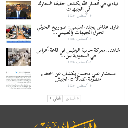
قيادي في أنصار الله يكشف حقيقة المعارك
في الجبهات
9-أغسطس- 2026
طارق عفاش يجلد العليمي: صواريخ الحوثي
تحرق الجبهات والعليمي…
9-أغسطس- 2026
شاهد.. معركة حامية الوطيس في قاعة أعراس
في السعودية بين…
9-أغسطس- 2026
مستشار علي محسن يكشف عن اختفاء
منظومة اتصالات الجيش
9-أغسطس- 2026
السابق
التالي