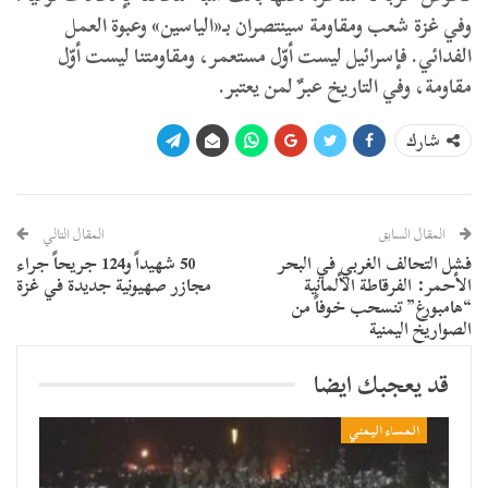
وفي غزة شعب ومقاومة سينتصران بـ«الياسين» وعبوة العمل
الفدائي. فإسرائيل ليست أوّل مستعمر، ومقاومتنا ليست أوّل
مقاومة، وفي التاريخ عبرٌ لمن يعتبر.
شارك
المقال السابق
المقال التالي
فشل التحالف الغربي في البحر
50 شهيداً و124 جريحاً جراء
الأحمر: الفرقاطة الألمانية
مجازر صهيونية جديدة في غزة
“هامبورغ” تنسحب خوفاً من
الصواريخ اليمنية
قد يعجبك ايضا
المساء اليمني