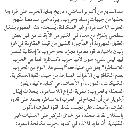
منذ السابع من أكتوبر الماضي، تاريخ بداية الحرب على غزة وما
لحقها من جبهات إسناد وحروب، يتردّد على مسامعنا مفهوم
الحرب اللامتناظرة أو غير المتكافئة. يُستخدم هذا المفهوم بشكل
سطحي ومُفرّغ من معناه في الكثير من الأوقات من قبل بعض
العقول المهزومة أو المأجورة للتقليل من قيمة المقاومة في غزة
ولبنان باعتبارها قوة مغامرة تجرّنا نحو حروب لا إمكانية للنصر
فيها ليس لشيء سوى لأنها حرب لامتناظرة. فما هي الحرب
اللامتناظرة؟ وهل هي عبثية فعلاً؟يتسم هذا النوع من الحروب
بعدم التكافؤ بين الأطراف المتنازعة من حيث القوة العسكرية،
التكتيكات، الموارد، أو الأهداف. في كتابه «كيف يفوز
الضعفاء بالحروب: نظرية النزاع اللامتناظر»، يتحدّث إيفان
آرغويلز عن أن النجاح في الحرب اللامتناظرة يعتمد على قدرة
الطرف الأضعف على تجنّب نقاط القوّة للطرف الأقوى
واستغلال نقاط ضعفه، من خلال التركيز على العمليات غير
التقليدية. أمّا داود قلالة، في كتابه «حرب مكافحة التمرد: