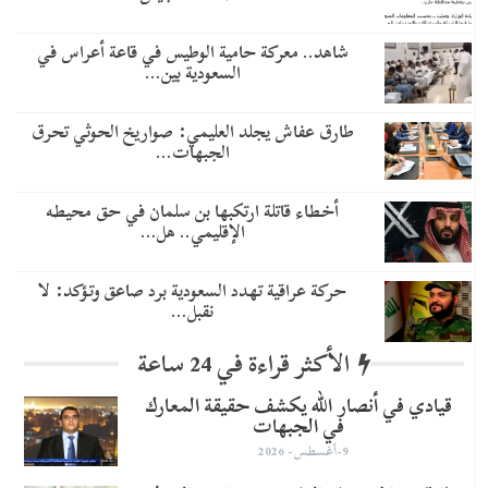
شاهد.. معركة حامية الوطيس في قاعة أعراس في
السعودية بين…
طارق عفاش يجلد العليمي: صواريخ الحوثي تحرق
الجبهات…
أخطاء قاتلة ارتكبها بن سلمان في حق محيطه
الإقليمي.. هل…
حركة عراقية تهدد السعودية برد صاعق وتؤكد: لا
نقبل…
الأكثر قراءة في 24 ساعة
قيادي في أنصار الله يكشف حقيقة المعارك
في الجبهات
9-أغسطس- 2026