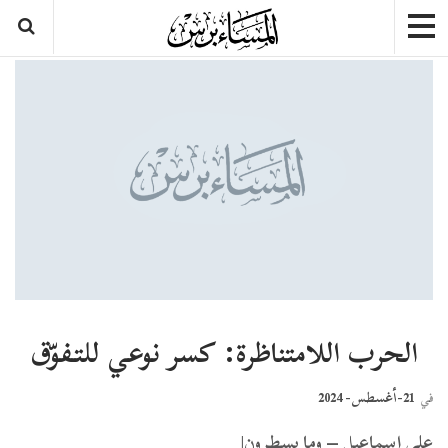
الحرب اللامتناظرة: كسر نوعي للتـفوّق
21-أغسطس- 2024
في
علي إسماعيل – وما يسطرون|