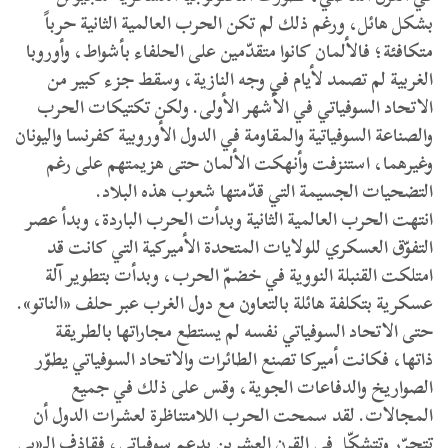
بشكل هائل، ورغم ذلك لم تكن الحرب العالمية الثانية حرباً
متكافئة؛ فالألمان كانوا متقدّمين على الحلفاء بأشواط، وأوروبا
الغربية لم تصمد لأيام في وجه النازية، وسقط جزء كبير من
الاتحاد السوفياتي في الأشهر الأولى. ولكن تكتيكات الحرب
والصناعة السوفياتية والمقاومة في الدول الأوروبية كفرنسا واليونان
وغيرهما، استنزفت وأنهكت الألمان حتى هزيمتهم على رغم
التضحيات الجسيمة التي قدّمتها شعوب هذه البلاد.
انتهت الحرب العالمية الثانية وبدأت الحرب الباردة، وبدأ عصر
التفوّق العسكري للولايات المتحدة الأميركية التي كانت قد
امتلكت القنبلة النووية في خضمّ الحرب، وبدأت بتطوير آلة
عسكرية بتكلفة هائلة بالتعاون مع دول الغرب عبر حلف «الناتو».
حتى الاتحاد السوفياتي نفسه لم يستطع مجاراتها بالطريقة
ذاتها، فكانت أميركا تصنع الطائرات والاتحاد السوفياتي يطوّر
الصواريخ والدفاعات الجوية، وقس على ذلك في جميع
المجالات. لقد سمحت الحرب اللامتناظرة لعشرات الدول أن
تتحرّر وتتشكّل في القرن العشرين بدعم سوفياتي، فقاذف الـ«بي