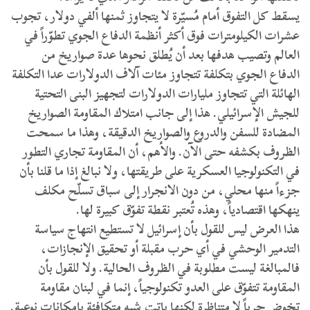
يسقط كل التفوق أمام مُسيّرة لا يتجاوز ثمنها ألفي دولار، تجوب
عشرات الكيلومترات فوق أكثر أنظمة الدفاع الجوي تطوّراً في
العالم وتصيب هدفها بعد أن يُطلق نحوها عدة صواريخ من
الدفاع الجوي بتكلفة تتجاوز مئات آلاف الدولارات عدا التكلفة
الهائلة التي تتجاوز مليارات الدولارات لتجهيز البنى التحتية
للجيش الإسرائيلي. هذا إلى جانب امتلاك المقاومة الصواريخ
المضادة للسفن والدروع والصواريخ الدقيقة، وهذا ما سمحت
الظروف بكشفه حتى الآن. والأهم، أن المقاومة تجاري التطور
في التكنولوجيا العسكرية على طريقتها، ولا نبالغ إذا ما قلنا بأن
جزءاً منها محلي، من دون الانجرار إلى سباق تسلّح مكلف
ينهكها اقتصادياً، وهذه تُعتبر نقطة تفوّق كبيرة لها.
هذا العرض ليس للقول بأن إسرائيل لا تستطيع انتهاج سياسة
التدمير الوحشي في أي حرب مقبلة أو تحقيق الإنجازات،
فالمبالغة ليست مطلوبة في الظروف الحالية. ولا للقول بأن
المقاومة تتفوّق على العدو تكنولوجياً، إنما في لبنان مقاومة
تخوض حرباً لا متناظرة لكنها باتت شبه متكافئة بإمكانات نوعية.