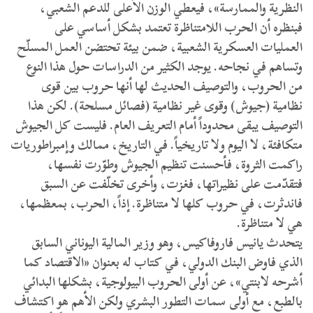
النظرية والممارسة»، فيعطي الوزن الأعلى للدعم الشعبي،
فبنظره أن الحرب اللامتناظرة تعتمد بشكل أساسي على
العمليات العسكرية الشعبية، ضمن بيئة تحتضن العمل المسلّح
وتساهم في نجاحه. يوجد الكثير من الدراسات حول هذا النوع
من الحروب، والتوصيف الحديث لها أنها حروب بين قوى
نظامية (جيوش) وقوى غير نظامية (فصائل مسلحة). لكن هذا
التوصيف يبقى محدوداً أمام التعريف العام. فليست كل الجيوش
متكافئة، لا اليوم ولا تاريخياً. في التاريخ، ممالك وإمبراطوريات
راكمت الثروة، فأحسنت تنظيم الجيوش وطوّرت نفسها،
فتقدّمت على نظيراتها، فغزت، وأخرى تخلّفت عن السبق
فاندثرت، في حروب كلها لا متناظرة. إذاً، الحرب، بمعظمها،
هي لا متناظرة.
يتحدث يانيس فاروفاكيس، وهو وزير المالية اليوناني السابق
الذي فاوض البنك الدولي، في كتاب له بعنوان «الاقتصاد كما
أشرحه لابنتي»، عن أولى الحروب البيولوجية، بشكلها البدائي
بالطبع، مع أولى سمات التطور البشري ولكن الأهم هو اكتشاف