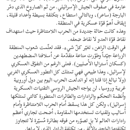
عارمة في صفوف الجيش الإسرائيلي. من ثم الصاروخ الذي دمّر
البارجة (ساعر)، وبالتالي استطاع، بتكلفة بسيطة وأعداد قليلة،
إيقاف أهمّ قوّة عسكرية في المنطقة.
وهذه كانت حالة جديدة من الحرب اللامتناظرة حيث استهداف
نقاط قوّة العدو لا نقاط ضعفه.
في الوقت الراهن، تغيّر كلّ شيء. فقد تعلّمت شعوب المنطقة
الزراعة جيّداً وطوّرت مناعة متقدّمة عن أسلافنا المضطهدين
(كسكان أستراليا الأصليين). فعلى الرغم من التفوّق العسكري
لإسرائيل، وهذا طبيعي فهي تمتلك كل التطور العسكري الغربي
(ولا نبالغ إذا قلنا إنه لو اندلعت الحرب اليوم بين دول أوروبية
غربية وروسيا، لن يواجه الجيش الروسي التقنيات العسكرية
وأنظمة التحكم والرادارات والطائرات المتطورة كالتي تمتلكها
إسرائيل)، ولكن كل هذا يسقط أمام الحرب اللامتناظرة وأمام
أساليب وتقنيات تستخدمها المقاومة، أضحت تجاري أعظم
رادارات العالم لا بل تصوّره من فوقه بطائرة مُسيّرة لا تتجاوز
تكلفتها الواحد بالألف من تكلفة الرادار الذي لا يراها.