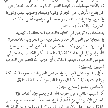
7» والكلاشينكوف الرخيصا الثمن كانا رمز حركات التحرّر في
كل بقاع الأرض، في الجزائر وكوبا وفييتنام وجنوب لبنان وكوريا
واليمن، وعشرات البلدان، ونجحا في مواجهة أعتى الآلات
الحربية، والأهم أنهما انتصرا.
يتحدّث رود ثورمن في كتابه «الحرب اللامتناظرة: تهديد
واستجابة في القرن الواحد والعشرين» عن الحروب اللامتناظرة
في القرن العشرين، كما يخصّص مقطعاً عن الحرب بين حزب
الله وإسرائيل في عام 2006 (بالمناسبة، نُشر الكتاب بعد حوالي
عام من الحرب)، فيعتبر الكاتب أن حزب الله انتصر في الحرب
لسببين رئيسييْن:
الأوّل، قدرته على الصمود وامتصاص الضربات الجوية التكتيكية
وبتقنيات بدائية كالأنفاق، وهنا الصمود أمام نقطة التفوّق
الأساسي للعدو (سلاح الجو).
أمّا السبب الثاني، فإن حزب الله كان يعلم جيّداً نقاط قوّة
الجيش الإسرائيلي برّياً أيضاً، فزوّد نفسه بأسلحة تستطيع تدمير
التفوّق النوعي على الأرض (دبابة الميركافا)، ما خلق حالة ارتباك