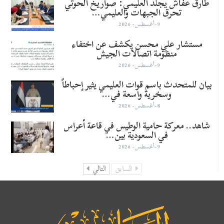
طارق عفاش يجلد العليمي: صواريخ الحوثي
تحرق الجبهات والعليمي…
9-أغسطس- 2026
مستشار علي محسن يكشف عن اختفاء
منظومة اتصالات الجيش
9-أغسطس- 2026
بيان للمتحدث باسم قوات العليمي يثير إحباطاً
وسخرية واسعة في…
8-أغسطس- 2026
شاهد.. معركة حامية الوطيس في قاعة أعراس
في السعودية بين…
9-أغسطس- 2026
السابق
التالي