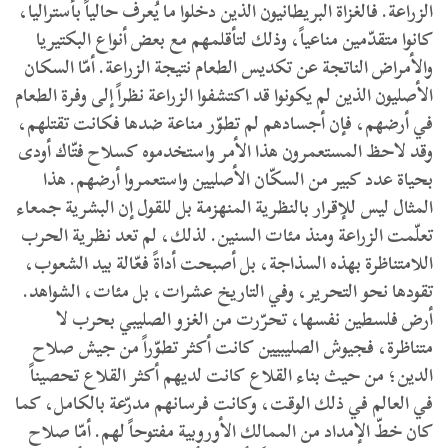
الزراعة. فالغزاة البريطانيون الذين دخلوا ما يُعرف حالياً بأستراليا،
كانوا متقدّمين مناعياً، وذلك لتأقلمهم مع بعض أنواع البكتيريا
والأمراض الناتجة عن تكديس الطعام نتيجة الزراعة. أمّا السكان
الأصليون الذين لم يكونوا قد اكتشفوا الزراعة نظراً إلى وفرة الطعام
في أرضهم، فإن أجسادهم لم تطوّر مناعة ضدها فكانت تقتلهم،
وقد لاحظ المستعمرون هذا الأمر واستخدموه كسلاح فتّاك أودى
بحياة عدد كبير من السكّان الأصليين واستعمروا أرضهم. هذا
المثال ليس للإقرار بالنظرية المنهزمة بل للقول إن البشرية جمعاء
تعلّمت الزراعة ومنذ مئات السنين. لذلك، لم تعد نظرية الحرب
اللامتناظرة بهذه السذاجة، بل أصبحت أداةً فعّالة بيد الشعوب،
تقودها نحو التحرير، وفي التاريخ عشرات، بل مئات، الشواهد.
أرض فلسطين نفسها، تحرّرت من الغزو الصليبي بحرب لا
متناظرة، فجيوش الصليبيين كانت أكثر تطوّراً من جيش صلاح
الدين؛ من حيث بناء القلاع كانت لديهم أكثر القلاع تحصيناً
في العالم في ذلك الوقت، وكانت فرسانهم مدرّعة بالكامل، كما
كان خطّ الإمداد من الممالك الأوروبية مفتوحاً لهم. أمّا صلاح