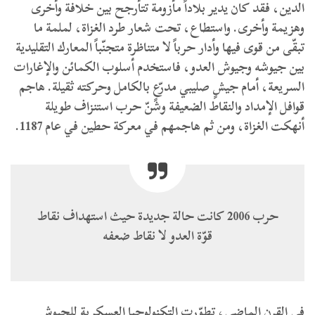
الدين، فقد كان يدير بلاداً مأزومة تتأرجح بين خلافة وأخرى
وهزيمة وأخرى. واستطاع، تحت شعار طرد الغزاة، لملمة ما
تبقّى من قوى فيها وأدار حرباً لا متناظرة متجنّباً المعارك التقليدية
بين جيوشه وجيوش العدو، فاستخدم أسلوب الكمائن والإغارات
السريعة، أمام جيشٍ صليبي مدرّعٍ بالكامل وحركته ثقيلة. هاجم
قوافل الإمداد والنقاط الضعيفة وشنّ حرب استنزاف طويلة
أنهكت الغزاة، ومن ثم هاجمهم في معركة حطين في عام 1187.
حرب 2006 كانت حالة جديدة حيث استهداف نقاط
قوّة العدو لا نقاط ضعفه
في القرن الماضي، تطوّرت التكنولوجيا العسكرية للجيوش