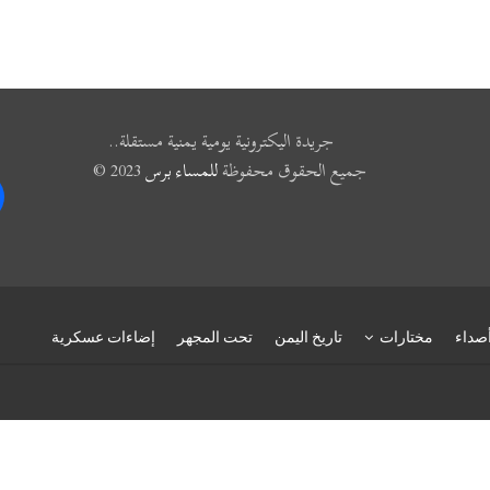
جريدة اليكترونية يومية يمنية مستقلة..
جميع الحقوق محفوظة
للمساء برس
2023 ©
k
صداء
مختارات
تاريخ اليمن
تحت المجهر
إضاءات عسكرية