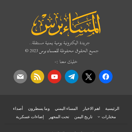
جريدة اليكترونية يومية يمنية مستقلة..
جميع الحقوق محفوظة
للمساء برس
2023 ©
خليك معنا :-
mail
rss
youtube
telegram
x
facebook
الرئيسية
اهم الاخبار
المساء اليمني
وما يسطرون
أصداء
مختارات
تاريخ اليمن
تحت المجهر
إضاءات عسكرية