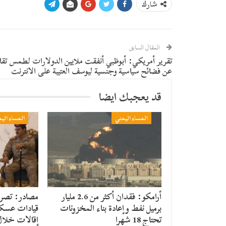
شارك
المقال السابق
تقرير أمريكي: أبوظبي أنفقت ملايين الدولارات لطمس تقا
عن فضائح سياسية وجنسية ليوسف العتيبة على الانترنت
قد يعجبك ايضا
المساء اليمني
المساء الي
أرامكو: فقدان أكثر من 2.6 مليار
مصادر: تصريح
برميل نفط وإعادة بناء المخزونات
قيادات عسكر
تحتاج 18 شهرا
إقالات خلال