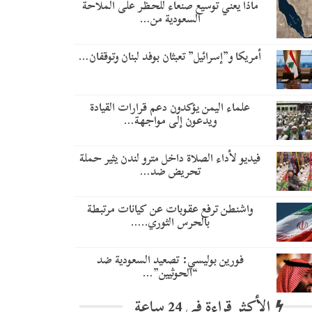
ماذا يعني توسيع صنعاء للحظر على الملاحة
السعودية من…
أمريكا و”إسرائيل” تعبثان بوفد لبنان وتوقفان…
علماء اليمن يؤكدون دعم قرارات القيادة
ويدعون إلى مواجهة…
فيديو لأداء الصلاة داخل مترو لندن يثير حملة
تحريض ضد…
واشنطن ترفع عقوبات عن كيانات مرتبطة
بالحرس الثوري..…
​فورين بوليسي: تصعيد السعودية ضد
“الحوثيين”…
الأكثر قراءة في 24 ساعة