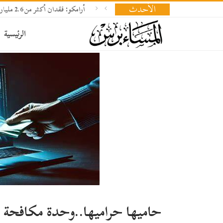
الأحدث
أرامكو: فقدان أكثر من 2.6 مليار برميل نفط وإعادة بناء المخزونات تحتاج 18 شهرا
الرئيسية
حاميها حراميها..وحدة مكافحة الا