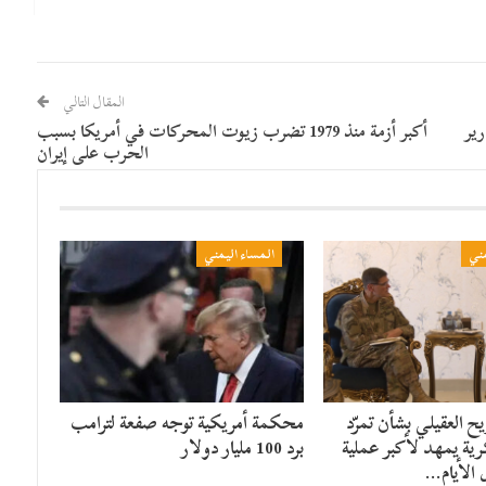
المقال التالي
رير
أكبر أزمة منذ 1979 تضرب زيوت المحركات في أمريكا بسبب
الحرب على إيران
مني
المساء اليمني
 العقيلي بشأن تمرّد
محكمة أمريكية توجه صفعة لترامب
ية يمهد لأكبر عملية
برد 100 مليار دولار
 الأيام…