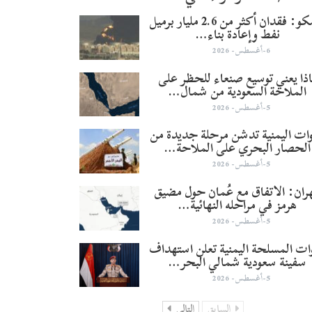
أرامكو: فقدان أكثر من 2.6 مليار برميل
نفط وإعادة بناء…
6-أغسطس- 2026
ذا يعني توسيع صنعاء للحظر على
الملاحة السعودية من شمال…
5-أغسطس- 2026
وات اليمنية تدشن مرحلة جديدة من
الحصار البحري على الملاحة…
5-أغسطس- 2026
ران: الاتفاق مع عُمان حول مضيق
هرمز في مراحله النهائية…
5-أغسطس- 2026
وات المسلحة اليمنية تعلن استهداف
سفينة سعودية شمالي البحر…
5-أغسطس- 2026
السابق
التالي