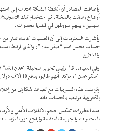
وأضافت المصادر أن أنشطة الشبكة امتدت إلى است
أوضاع وصفت بالمخلة، ثم استخدام تلك التسجيلات
متهمين، بينهم متورطون في قضايا مخدرات.
وأشارت المعلومات إلى أن العمليات كانت تدار من خ
حساب يحمل اسم “صقر عدن”، والذي ارتبط اسمه خلا
وناشطين.
وفي السياق، قال رئيس تحرير صحيفة “عدن الغد” فت
“صقر عدن”، مؤكدا أنهم طالبوه بدفع 10 آلاف دولار مقابل وقف حملات التشويه التي تستهدفه.
وتزامنت هذه التسريبات مع تصاعد شكاوى من إعلامي
إلكترونية مرتبطة بالحساب ذاته.
هذه التطورات تعكس حجم الانفلات الأمني والأزمات
المخدرات والجريمة المنظمة وتراجع دور المؤسسات ا