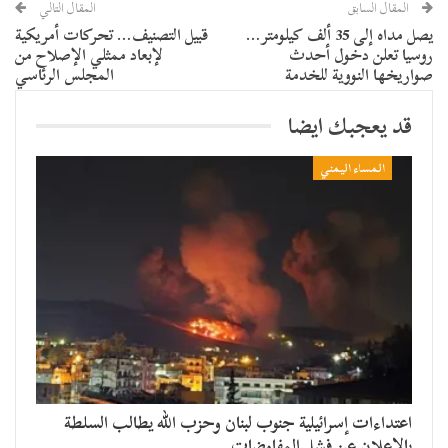
المقال السابق
المقال التالي
يصل مداه إلى 35 ألف كيلومتر…
قبيل التصنيف… تحركات أمريكية
روسيا تعلن دخول أحدث
لإبعاد ممثلي الإصلاح من
صواريخها النووية للخدمة
المجلس الرئاسي
قد يعجبك ايضا
المساء اليمني
اعتداءات إسرائيلية جنوب لبنان وحزب الله يطالب السلطة
بالإعلان عن فشل المفاوضات