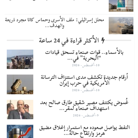
محلل إسرائيلي: ملف الأسرى وحماس كانا مجرد ذريعة
والهدف…
الأكثر قراءة في 24 ساعة
​بالأسماء.. قوات صنعاء تسحق قيادات
“البحرية” في…
10-أغسطس- 2026
أرقام جديدة تكشف مدى استنزاف الترسانة
الأمريكية في حرب إيران
10-أغسطس- 2026
غُموض يكتنف مصير شقيق طارق صالح بعد
استهداف صنعاء لمقر…
9-أغسطس- 2026
النفط يواصل صعوده مع استمرار إغلاق مضيق
هرمز وارتفاع حالة…