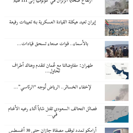
ارتفاع ضحايا الزلزال في كولومبيا إلى 111 قتيلاً
إيران تعيد هيكلة القيادة العسكرية بـ6 تعيينات رفيعة
​بالأسماء.. قوات صنعاء تسحق قيادات…
طهران: مفاوضاتنا مع عُمان تتقدم وهناك أطراف
تحاول…
​لإخفاء الخسائر.. الرياض تُوجه “الرئاسي”…
فصائل التحالف السعودي تقتل شاباً أثناء رعيه الأغنام
في…
أرامكو تمدد توقف مصفاة جازان حتى 30 أغسطس