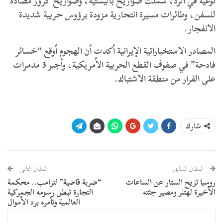
نوعية في الرد، شملت صواريخ باليستية، وصواريخ كروز مضادة
للسفن، وطائرات مسيرة انتحارية مزودة برؤوس حربية شديدة
الانفجار.
المصادر الاستخباراتية الإيرانية أكدت أن الهجوم أوقع “خسائر
فادحة” في صفوف القطع الحربية الأمريكية، وأجبر 3 مدمرات
على الفرار من منطقة الاشتباك.
شارك
المقال السابق
المقال التالي
روسيا تزيح الستار عن الساعات
“ضربة قاضية” لترامب.. محكمة
الأخيرة لهتلر ومصير جثته
التجارة تبطل رسومه الجمركية
العالمية وتأمره برد الأموال