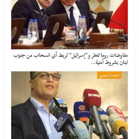
مفاوضات روما تتعثر و”إسرائيل” تربط أي انسحاب من جنوب
لبنان بشروط أمنية…
المساء اليمني