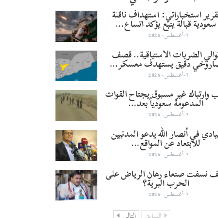
قرير استخباراتي: استهداف ناقلة
سعودية قبالة ينبع يؤكد اتساع…
7-أغسطس- 2026
والي الضربات الاستباقية.. قصف
اروخي دقيق يستهدف معسكر…
7-أغسطس- 2026
 وارتباك غير مسبوق يجتاح القوات
المدعومة سعودياً بعد…
7-أغسطس- 2026
يادي في أنصار الله يدعو المدنيين
للابتعاد عن المواقع…
7-أغسطس- 2026
 نسفت صنعاء رهان الرياض على
الحرب البرية؟
7-أغسطس- 2026
السابق
التالي