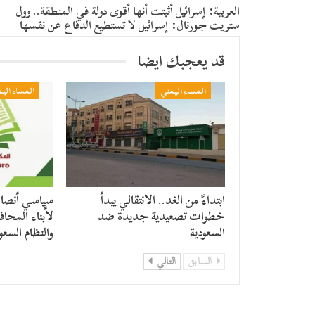
العربية: إسرائيل أثبتت أنها أقوى دولة في المنطقة.. وول
ستريت جورنال: إسرائيل لا تستطيع الدفاع عن نفسها
قد يعجبك ايضا
المساء اليمني
المساء الي
​ابتداءً من الغد.. الانتقالي يبدأ
سياسي أنصار 
خطوات تصعيدية جديدة ضد
لأبناء المحاف
السعودية
والنظام السع
السابق
التالي