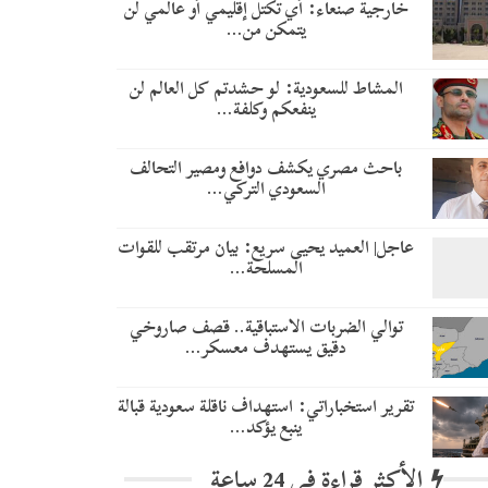
خارجية صنعاء: أي تكتل إقليمي أو عالمي لن
يتمكن من…
المشاط للسعودية: لو حشدتم كل العالم لن
ينفعكم وكلفة…
باحث مصري يكشف دوافع ومصير التحالف
السعودي التركي…
عاجل| العميد يحيى سريع: بيان مرتقب للقوات
المسلحة…
توالي الضربات الاستباقية.. قصف صاروخي
دقيق يستهدف معسكر…
تقرير استخباراتي: استهداف ناقلة سعودية قبالة
ينبع يؤكد…
الأكثر قراءة في 24 ساعة