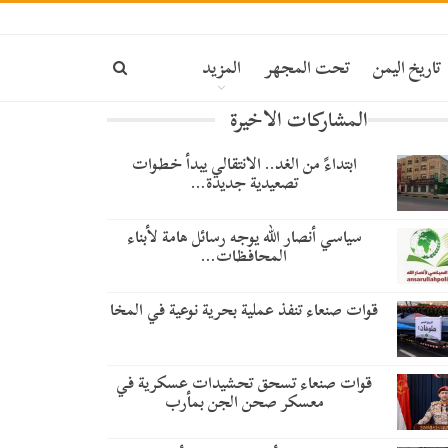
تاريخ اليمن
تحت المجهر
المزيد
المشاركات الاخيرة
​ابتداءً من الغد.. الانتقالي يبدأ خطوات
تصعيدية جديدة…
سياسي أنصار الله يوجه رسائل هامة لأبناء
المحافظات…
قوات صنعاء تنفذ عملية بحرية نوعية في المخا
قوات صنعاء تسحق تحشيدات عسكرية في
معسكر صحن الجن بمأرب