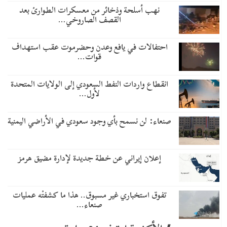
نهب أسلحة وذخائر من معسكرات الطوارئ بعد
القصف الصاروخي…
احتفالات في يافع وعدن وحضرموت عقب استهداف
قوات…
انقطاع واردات النفط السعودي إلى الولايات المتحدة
لأول…
صنعاء: لن نسمح بأي وجود سعودي في الأراضي اليمنية
إعلان إيراني عن خطة جديدة لإدارة مضيق هرمز
تفوق استخباري غير مسبوق.. هذا ما كشفتْه عمليات
صنعاء…