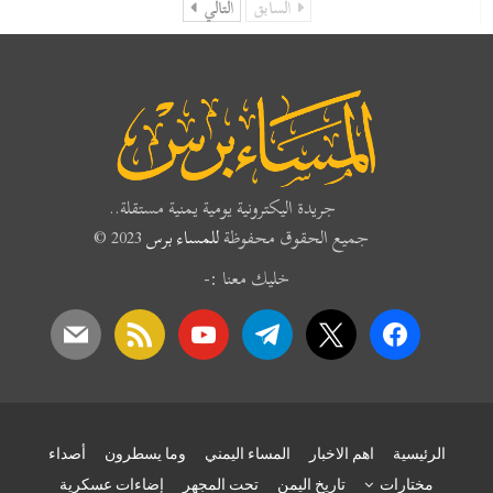
السابق
التالي
جريدة اليكترونية يومية يمنية مستقلة..
جميع الحقوق محفوظة
للمساء برس
2023 ©
خليك معنا :-
mail
rss
youtube
telegram
x
facebook
الرئيسية
اهم الاخبار
المساء اليمني
وما يسطرون
أصداء
مختارات
تاريخ اليمن
تحت المجهر
إضاءات عسكرية