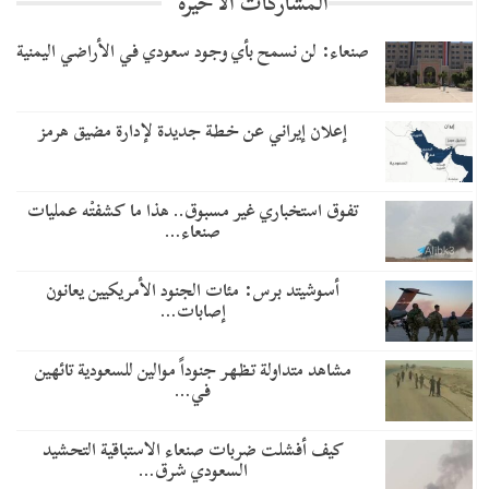
المشاركات الاخيرة
صنعاء: لن نسمح بأي وجود سعودي في الأراضي اليمنية
إعلان إيراني عن خطة جديدة لإدارة مضيق هرمز
تفوق استخباري غير مسبوق.. هذا ما كشفتْه عمليات
صنعاء…
أسوشيتد برس: مئات الجنود الأمريكيين يعانون
إصابات…
مشاهد متداولة تظهر جنوداً موالين للسعودية تائهين
في…
​كيف أفشلت ضربات صنعاء الاستباقية التحشيد
السعودي شرق…