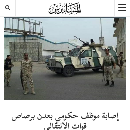
إصابة موظف حكومي بعدن برصاص
قوات الانتقالي