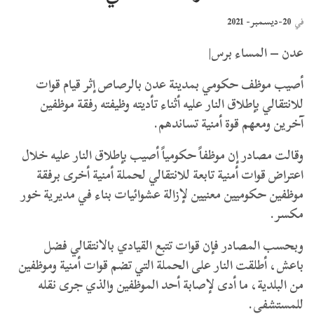
20-ديسمبر- 2021
في
عدن – المساء برس|
أصيب موظف حكومي بمدينة عدن بالرصاص إثر قيام قوات
للانتقالي بإطلاق النار عليه أثناء تأديته وظيفته رفقة موظفين
آخرين ومعهم قوة أمنية تساندهم.
وقالت مصادر إن موظفاً حكومياً أصيب بإطلاق النار عليه خلال
اعتراض قوات أمنية تابعة للانتقالي لحملة أمنية أخرى برفقة
موظفين حكوميين معنيين لإزالة عشوائيات بناء في مديرية خور
مكسر.
وبحسب المصادر فإن قوات تتبع القيادي بالانتقالي فضل
باعش، أطلقت النار على الحملة التي تضم قوات أمنية وموظفين
من البلدية، ما أدى لإصابة أحد الموظفين والذي جرى نقله
للمستشفى.