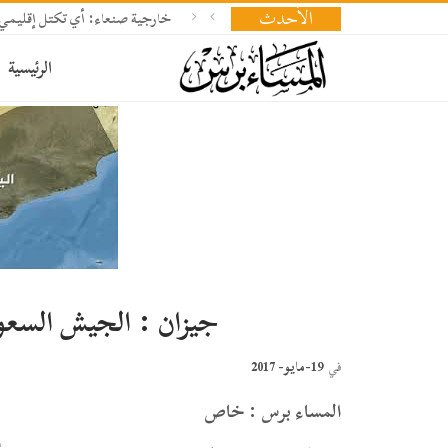
الأحدث
خارجية صنعاء: أي تكتل إقليمي
الرئيسية
جيزان : الجيش السعو
19-مايو- 2017
في
المساء برس : خاص