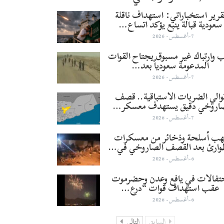
قرير استخباراتي: استهداف ناقلة
سعودية قبالة ينبع يؤكد اتساع…
7-أغسطس- 2026
 وارتباك غير مسبوق يجتاح القوات
المدعومة سعودياً بعد…
7-أغسطس- 2026
والي الضربات الاستباقية.. قصف
اروخي دقيق يستهدف معسكر…
7-أغسطس- 2026
هب أسلحة وذخائر من معسكرات
وارئ بعد القصف الصاروخي في…
6-أغسطس- 2026
تفالات في يافع وعدن وحضرموت
عقب استهداف قوات “درع…
6-أغسطس- 2026
السابق
التالي