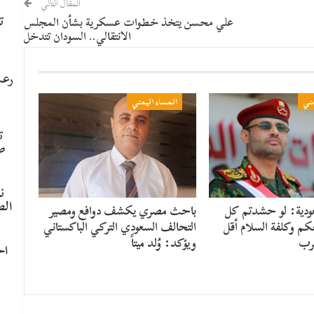
المقال التالي
ت
علي محسن يتخذ خطوات عسكرية بشأن المجلس
الانتقالي.. السودان تتدخل
رعب
مني
المساء اليمني
ت
ص
ن
الط
ودية: لو حشدتم كل
باحث مصري يكشف دوافع ومصير
عكم وكلفة السلام أقل
التحالف السعودي التركي الباكستاني
رب
ويؤكد: وُلد ميتاً
اح