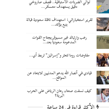
توالي الضربات الاستباقية.. قصف صاروخي
دقيق يستهدف معسكر…
تقرير استخباراتي: استهداف ناقلة سعودية قبالة
ينبع يؤكد…
رعب وارتباك غير مسبوق يجتاح القوات
المدعومة سعودياً بعد…
مفاوضات روما تتعثر و”إسرائيل” تربط أي…
قيادي في أنصار الله يدعو المدنيين للابتعاد عن
المواقع…
كيف نسفت صنعاء رهان الرياض على الحرب
البرية؟
الأكثر قراءة في 24 ساعة