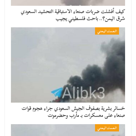
​كيف أفشلت ضربات صنعاء الاستباقية التحشيد السعودي
شرق اليمن؟.. باحث فلسطيني يجيب
المساء اليمني
خسائر بشرية بصفوف الجيش السعودي جراء هجوم قوات
صنعاء على معسكرات بـ مأرب وحضرموت
المساء اليمني