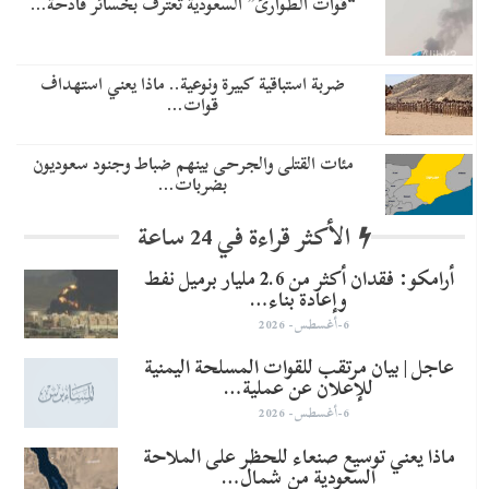
“قوات الطوارئ” السعودية تعترف بخسائر فادحة…
ضربة استباقية كبيرة ونوعية.. ماذا يعني استهداف
قوات…
مئات القتلى والجرحى بينهم ضباط وجنود سعوديون
بضربات…
الأكثر قراءة في 24 ساعة
أرامكو: فقدان أكثر من 2.6 مليار برميل نفط
وإعادة بناء…
6-أغسطس- 2026
عاجل | بيان مرتقب للقوات المسلحة اليمنية
للإعلان عن عملية…
6-أغسطس- 2026
ماذا يعني توسيع صنعاء للحظر على الملاحة
السعودية من شمال…