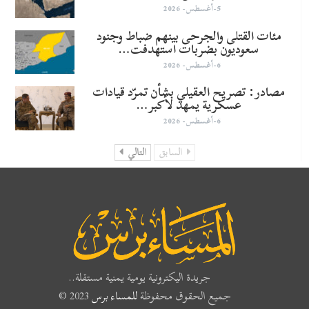
5-أغسطس- 2026
مئات القتلى والجرحى بينهم ضباط وجنود
سعوديون بضربات استهدفت…
6-أغسطس- 2026
مصادر: تصريح العقيلي بشأن تمرّد قيادات
عسكرية يمهد لأكبر…
6-أغسطس- 2026
السابق
التالي
جريدة اليكترونية يومية يمنية مستقلة..
جميع الحقوق محفوظة
للمساء برس
2023 ©