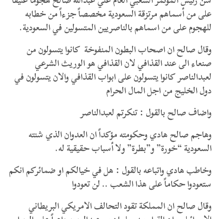
شن رئيس المؤتمر الشعبي العام علي عبدالله صالح هجوماً عنيفاً
على من أسماهم مرتزقة السعودية مخصصاً جزءاً من خطابه
للهجوم على من اسماهم بالناصريين المتسولين في السعودية.
وقال صالح ان اصحاب البطون المنفوخة كانوا يتسولون من
صنعاء الى عند القذافي لان القذافي هو الوريث الشرعي
لعبدالناصر كانوا يتسولون على ابواب القذافي والان يتسولون في
دول الخليج من اجل المال الحرام
واضاف صالح بالقول : تنكرتم لعبدالناصر
وهاجم صالح هادي وحكومته مؤكداً ان العدوان الذي شنته
السعودية “خورة” و”بطرة” ولا أسباب حقيقية له.
وخاطب هادي واتباعه بالقول : هل في خيالكم او ضمائركم انكم
ستعودوا حكاماً على هذا الشعب .. لن تعودوا
وقال صالح ان المملكة تقود التحالف الامريكي البريطاني