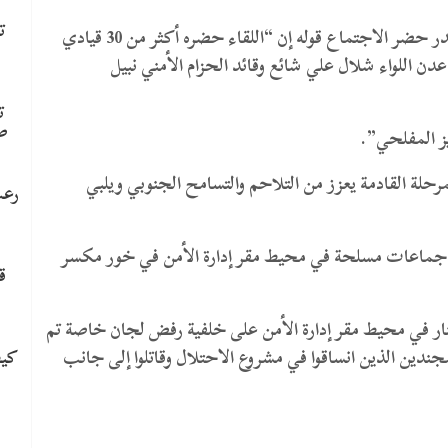
ت
ونقل موقع “عدن الغد” الموالي لقوات هادي عن مصدر حضر الاجتماع قوله إن “اللقاء حضره أكثر من 30 قيادي
دن اللواء شلال علي شائع وقائد الحزام الأمني نبيل
ت
ص
ز المفلحي”.
رحلة القادمة يعزز من التلاحم والتسامح الجنوبي ويلبي
رعب
 جماعات مسلحة في محيط مقر إدارة الأمن في خور مكسر
ق
 للنار في محيط مقر إدارة الأمن على خلفية رفض لجان خاصة تم
كيف
دين الذين انساقوا في مشروع الاحتلال وقاتلوا إلى جانب