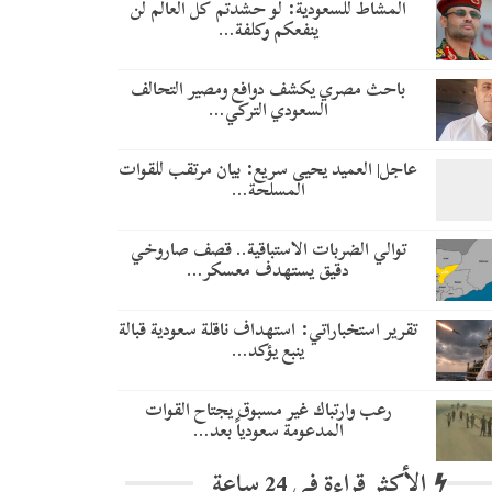
المشاط للسعودية: لو حشدتم كل العالم لن
ينفعكم وكلفة…
باحث مصري يكشف دوافع ومصير التحالف
السعودي التركي…
عاجل| العميد يحيى سريع: بيان مرتقب للقوات
المسلحة…
توالي الضربات الاستباقية.. قصف صاروخي
دقيق يستهدف معسكر…
تقرير استخباراتي: استهداف ناقلة سعودية قبالة
ينبع يؤكد…
رعب وارتباك غير مسبوق يجتاح القوات
المدعومة سعودياً بعد…
الأكثر قراءة في 24 ساعة