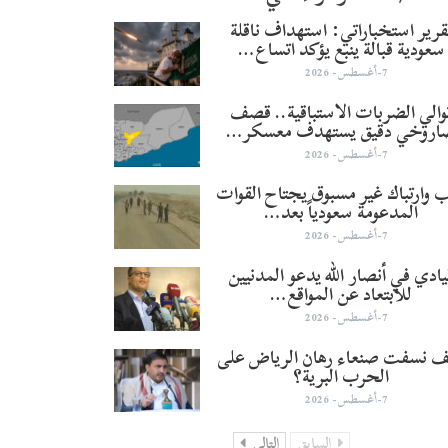
قرير استخباراتي: استهداف ناقلة
سعودية قبالة ينبع يؤكد اتساع…
7-أغسطس- 2026
والي الضربات الاستباقية.. قصف
اروخي دقيق يستهدف معسكر…
7-أغسطس- 2026
 وارتباك غير مسبوق يجتاح القوات
المدعومة سعودياً بعد…
7-أغسطس- 2026
يادي في أنصار الله يدعو المدنيين
للابتعاد عن المواقع…
7-أغسطس- 2026
 نسفت صنعاء رهان الرياض على
الحرب البرية؟
7-أغسطس- 2026
السابق
التالي