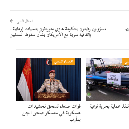
المقال التالي
ها
مسؤولون رفيعون بحكومة هادي متورطون بعمليات إرهابية..
واتفاقية سرية مع الأمريكان بشأن سقوط المدنيين
مني
المساء اليمني
نفذ عملية بحرية نوعية
قوات صنعاء تسحق تحشيدات
عسكرية في معسكر صحن الجن
بمأرب