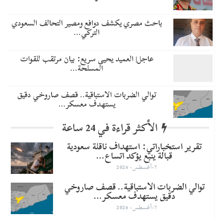
باحث مصري يكشف دوافع ومصير التحالف السعودي
التركي…
عاجل| العميد يحيى سريع: بيان مرتقب للقوات
المسلحة…
توالي الضربات الاستباقية.. قصف صاروخي دقيق
يستهدف معسكر…
الأكثر قراءة في 24 ساعة
تقرير استخباراتي: استهداف ناقلة سعودية
قبالة ينبع يؤكد اتساع…
7-أغسطس- 2026
توالي الضربات الاستباقية.. قصف صاروخي
دقيق يستهدف معسكر…
7-أغسطس- 2026