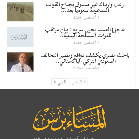
رعب وارتباك غير مسبوق يجتاح القوات
المدعومة سعودياً بعد…
7-أغسطس- 2026
عاجل| العميد يحيى سريع: بيان مرتقب
للقوات المسلحة اليمنية…
7-أغسطس- 2026
باحث مصري يكشف دوافع ومصير التحالف
السعودي التركي الباكستاني…
7-أغسطس- 2026
السابق
التالي
جريدة اليكترونية يومية يمنية مستقلة..