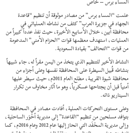
المساء برس – خاص
علمت “المساء برس” من مصادر موثوقة أن تنظيم “قاعدة
الجهاد في جزيرة العرب” كثف من نشاطه العملياتي في
محافظة أبين، خلال الأسابيع الأخيرة، حيث نفذ عدداً كبيراً من
العمليات، استهدف معظمها قوات “الحزام الأمني” المدعومة
من قوات “التحالف” بقيادة السعودية.
النشاط الأخير للتنظيم الذي يتخذ من اليمن مقراً له، جاء شبيهاً
بنشاطه قُبيل السيطرة على المحافظة نفسها وعلى أجزاء من
محافظة شبوة القريبة، مطلع العام 2011م، حيث سيطر عليها
أمنياً قبل أن يجتاحها عسكرياً، وهو ما أثار مخاوف من تكرار
السيناريو ذاته.
وعلى مستوى التحركات العملية، أفادت مصادر في المحافظة
بتوافد مسلحين من تنظيم “القاعدة” إلى مديرية أحْوَر الساحلية،
وإلى مديرية المحْفَد التي انحاز إليها عام 2012 وعام 2016م، كما