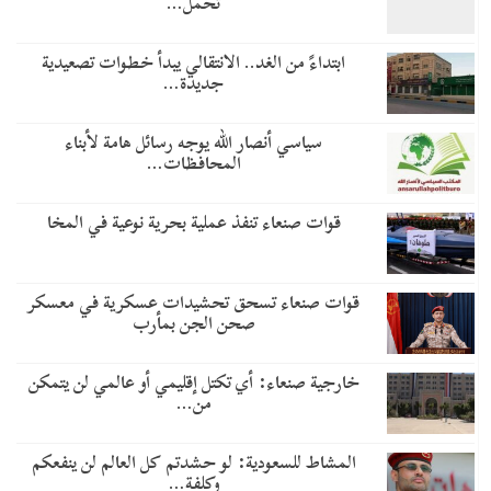
تحمل…
​ابتداءً من الغد.. الانتقالي يبدأ خطوات تصعيدية
جديدة…
سياسي أنصار الله يوجه رسائل هامة لأبناء
المحافظات…
قوات صنعاء تنفذ عملية بحرية نوعية في المخا
قوات صنعاء تسحق تحشيدات عسكرية في معسكر
صحن الجن بمأرب
خارجية صنعاء: أي تكتل إقليمي أو عالمي لن يتمكن
من…
المشاط للسعودية: لو حشدتم كل العالم لن ينفعكم
وكلفة…