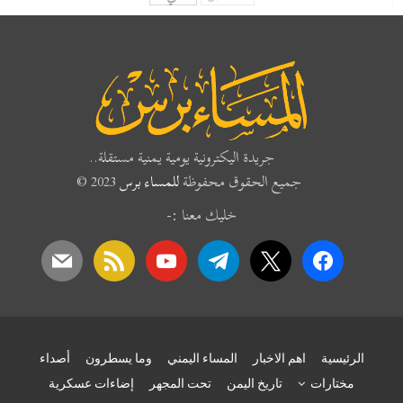
جريدة اليكترونية يومية يمنية مستقلة..
جميع الحقوق محفوظة
للمساء برس
2023 ©
خليك معنا :-
mail
rss
youtube
telegram
x
facebook
الرئيسية
اهم الاخبار
المساء اليمني
وما يسطرون
أصداء
مختارات
تاريخ اليمن
تحت المجهر
إضاءات عسكرية