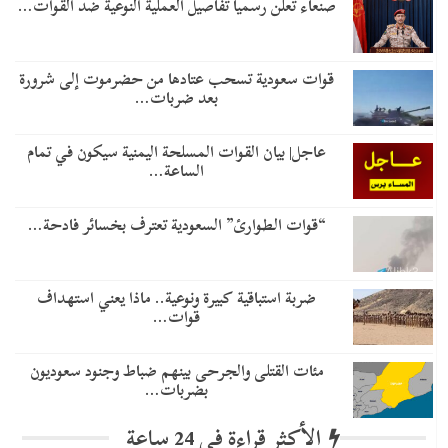
صنعاء تعلن رسمياً تفاصيل العملية النوعية ضد القوات…
قوات سعودية تسحب عتادها من حضرموت إلى شرورة
بعد ضربات…
عاجل| بيان القوات المسلحة اليمنية سيكون في تمام
الساعة…
“قوات الطوارئ” السعودية تعترف بخسائر فادحة…
ضربة استباقية كبيرة ونوعية.. ماذا يعني استهداف
قوات…
مئات القتلى والجرحى بينهم ضباط وجنود سعوديون
بضربات…
الأكثر قراءة في 24 ساعة