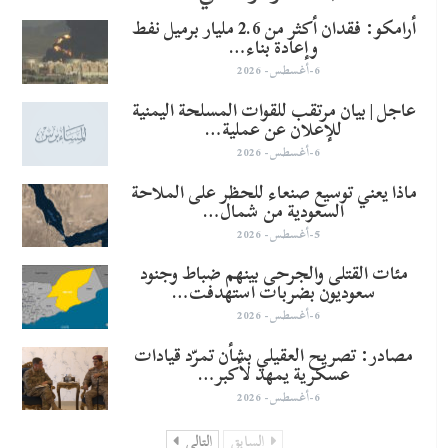
أرامكو: فقدان أكثر من 2.6 مليار برميل نفط
وإعادة بناء…
6-أغسطس- 2026
عاجل | بيان مرتقب للقوات المسلحة اليمنية
للإعلان عن عملية…
6-أغسطس- 2026
ماذا يعني توسيع صنعاء للحظر على الملاحة
السعودية من شمال…
5-أغسطس- 2026
مئات القتلى والجرحى بينهم ضباط وجنود
سعوديون بضربات استهدفت…
6-أغسطس- 2026
مصادر: تصريح العقيلي بشأن تمرّد قيادات
عسكرية يمهد لأكبر…
6-أغسطس- 2026
السابق
التالي