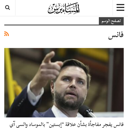
تصفح الوسم
فانس
فانس يفجر مفاجأة بشأن علاقة “إبستين” بالموساد والسي آي