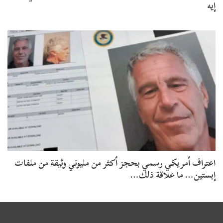
إيه
اعتراف أمريكي رسمي بحجز أكثر من مليوني وثيقة من ملفات
إبستين… ما علاقة ذلك…