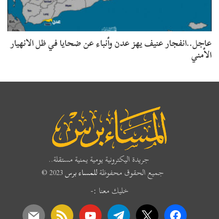
عاجل..انفجار عنيف يهز عدن وأنباء عن ضحايا في ظل الانهيار
الأمني
جريدة اليكترونية يومية يمنية مستقلة..
جميع الحقوق محفوظة
للمساء برس
2023 ©
خليك معنا :-
mail
rss
youtube
telegram
x
facebook