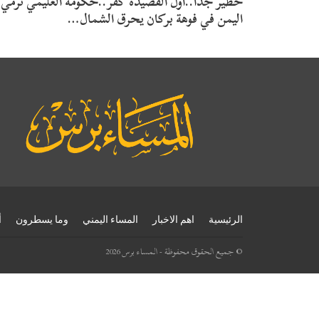
خطير جدا..أول القصيدة كفر..حكومة العليمي ترمي
اليمن في فوهة بركان يحرق الشمال…
الرئيسية
اهم الاخبار
المساء اليمني
وما يسطرون
أ
© جميع الحقوق محفوظة - المساء برس 2026