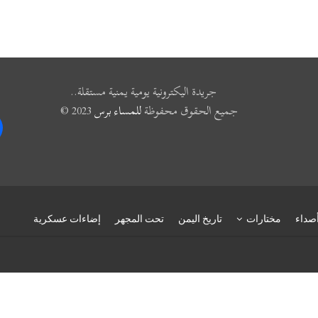
جريدة اليكترونية يومية يمنية مستقلة..
جميع الحقوق محفوظة
للمساء برس
2023 ©
k
صداء
مختارات
تاريخ اليمن
تحت المجهر
إضاءات عسكرية