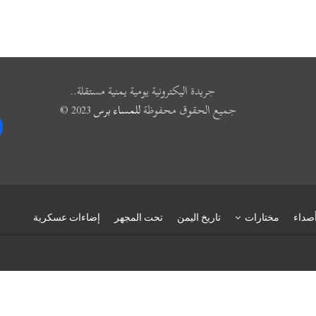
جريدة اليكترونية يومية يمنية مستقلة..
جميع الحقوق محفوظة
للمساء برس
2023 ©
k
صداء
مختارات
تاريخ اليمن
تحت المجهر
إضاءات عسكرية