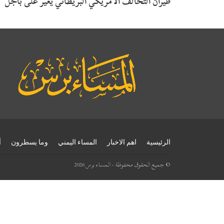
طيران التحالف الأمريكي البريطاني يغير على باجل
الرئيسية
اهم الاخبار
المساء اليمني
وما يسطرون
أ
© جميع الحقوق محفوظة - المساء برس 2026