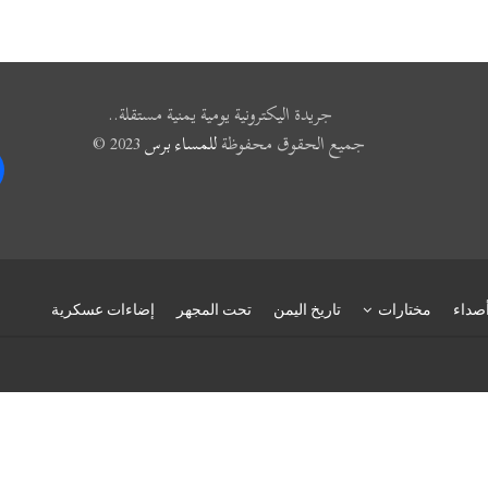
جريدة اليكترونية يومية يمنية مستقلة..
جميع الحقوق محفوظة
للمساء برس
2023 ©
k
صداء
مختارات
تاريخ اليمن
تحت المجهر
إضاءات عسكرية