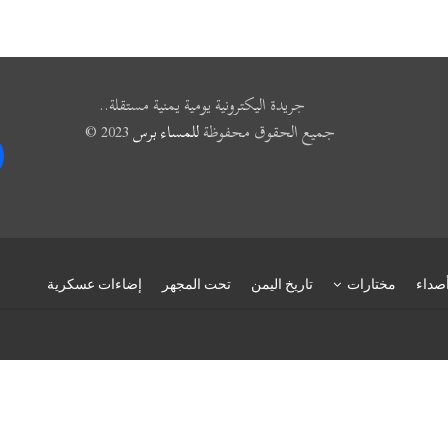
جريدة اليكترونية يومية يمنية مستقلة..
جميع الحقوق محفوظة
للمساء برس
2023 ©
k
صداء
مختارات
تاريخ اليمن
تحت المجهر
إضاءات عسكرية