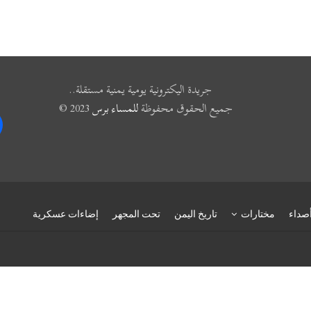
جريدة اليكترونية يومية يمنية مستقلة..
جميع الحقوق محفوظة
للمساء برس
2023 ©
k
صداء
مختارات
تاريخ اليمن
تحت المجهر
إضاءات عسكرية