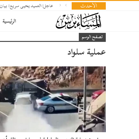
الأحدث
عاجل| العميد يحيى سريع: بيان 
الرئيسية
تصفح الوسم
عملية سلواد