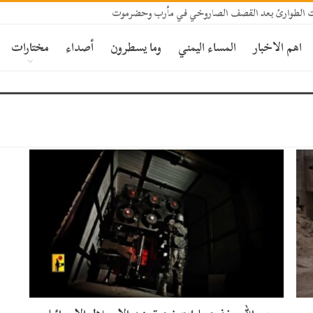
 الطوارئ بعد القصف الصاروخي في مأرب وحضرموت
اهم الاخبار
المساء اليمني
وما يسطرون
أصداء
مختارات