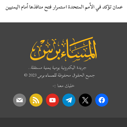
عمان تؤكد في الأمم المتحدة استمرار فتح منافذها أمام اليمنيين
جريدة اليكترونية يومية يمنية مستقلة..
جميع الحقوق محفوظة
للمساء برس
2023 ©
خليك معنا :-
mail
rss
youtube
telegram
x
facebook