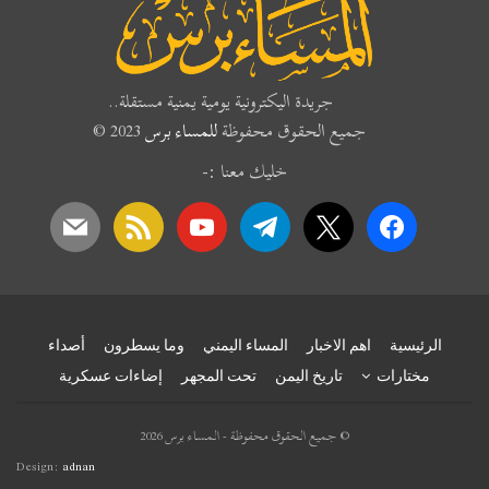
جريدة اليكترونية يومية يمنية مستقلة..
جميع الحقوق محفوظة
للمساء برس
2023 ©
خليك معنا :-
mail
rss
youtube
telegram
x
facebook
الرئيسية
اهم الاخبار
المساء اليمني
وما يسطرون
أصداء
مختارات
تاريخ اليمن
تحت المجهر
إضاءات عسكرية
© جميع الحقوق محفوظة - المساء برس 2026
Design:
adnan