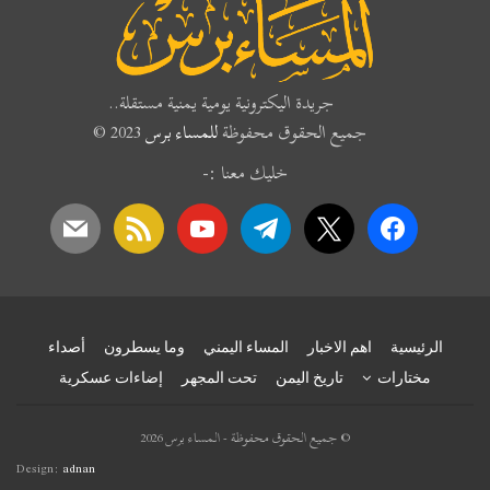
جريدة اليكترونية يومية يمنية مستقلة..
جميع الحقوق محفوظة
للمساء برس
2023 ©
خليك معنا :-
mail
rss
youtube
telegram
x
facebook
الرئيسية
اهم الاخبار
المساء اليمني
وما يسطرون
أصداء
مختارات
تاريخ اليمن
تحت المجهر
إضاءات عسكرية
© جميع الحقوق محفوظة - المساء برس 2026
Design:
adnan