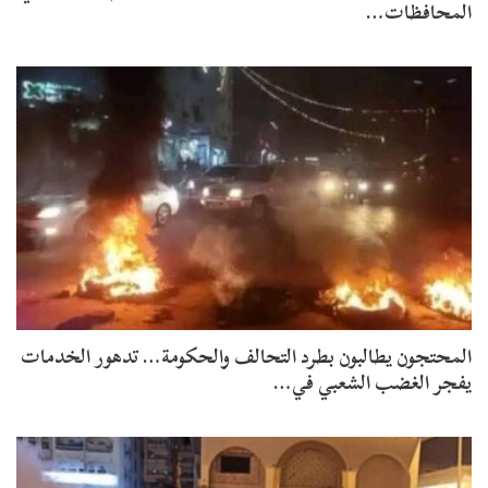
المحافظات…
المحتجون يطالبون بطرد التحالف والحكومة… تدهور الخدمات
يفجر الغضب الشعبي في…