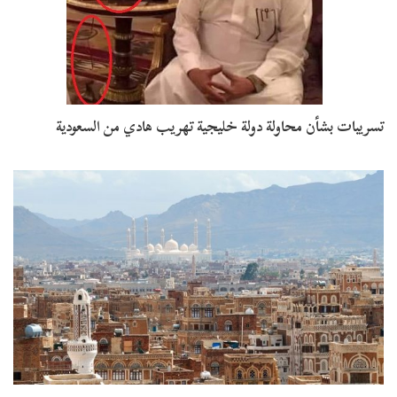
تسريبات بشأن محاولة دولة خليجية تهريب هادي من السعودية