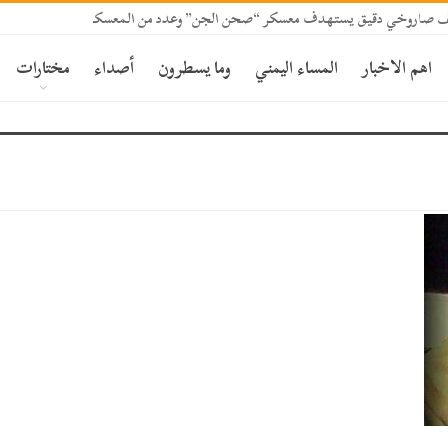
قصف صاروخي دقيق يستهدف معسكر “صحن الجن” وعدد من المعسكرات بمأرب
اهم الاخبار
المساء اليمني
وما يسطرون
أصداء
مختارات