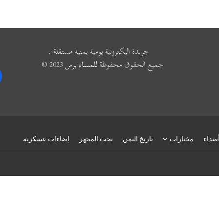
جريدة اليكترونية يومية يمنية مستقلة..
جميع الحقوق محفوظة
للمساء برس
2023 ©
k
صداء
مختارات
تاريخ اليمن
تحت المجهر
إضاءات عسكرية