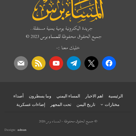
جريدة اليكترونية يومية يمنية مستقلة..
جميع الحقوق محفوظة
للمساء برس
2023 ©
خليك معنا :-
mail
rss
youtube
telegram
x
facebook
الرئيسية
اهم الاخبار
المساء اليمني
وما يسطرون
أصداء
مختارات
تاريخ اليمن
تحت المجهر
إضاءات عسكرية
© جميع الحقوق محفوظة - المساء برس 2026
Design:
adnan