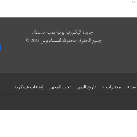
ج…
جريدة اليكترونية يومية يمنية مستقلة..
جميع الحقوق محفوظة
للمساء برس
2023 ©
k
صداء
مختارات
تاريخ اليمن
تحت المجهر
إضاءات عسكرية