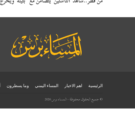
من قطر..شاهد”الناشئين”يتضامن مع “بثينة”ويحر
الرئيسية
اهم الاخبار
المساء اليمني
وما يسطرون
أ
© جميع الحقوق محفوظة - المساء برس 2026