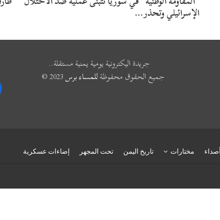
“المقاومة الوطنية” في سوريا تتبنى عملية ضد الاحتلال
طار
الإسرائيلي وتحذر…
جريدة اليكترونية يومية يمنية مستقلة..
جميع الحقوق محفوظة
للمساء برس
2023 ©
k
صداء
مختارات
تاريخ اليمن
تحت المجهر
إضاءات عسكرية