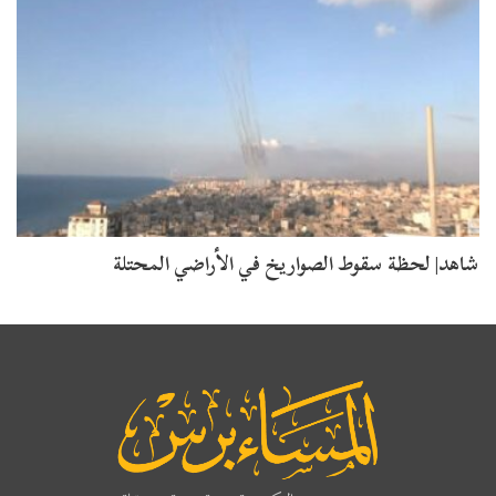
شاهد| لحظة سقوط الصواريخ في الأراضي المحتلة