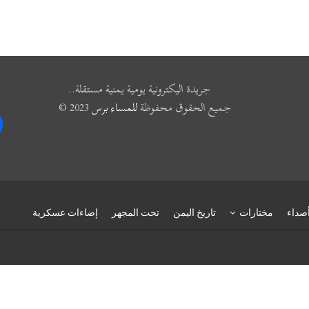
جريدة اليكترونية يومية يمنية مستقلة..
جميع الحقوق محفوظة
للمساء برس
2023 ©
k
صداء
مختارات
تاريخ اليمن
تحت المجهر
إضاءات عسكرية