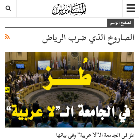
تصفح الوسم
الصاروخ الذي ضرب الرياض
طز في الجامعة الـ”لا عربية” وفي بيانها