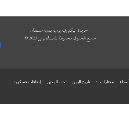
جريدة اليكترونية يومية يمنية مستقلة..
جميع الحقوق محفوظة
للمساء برس
2023 ©
k
صداء
مختارات
تاريخ اليمن
تحت المجهر
إضاءات عسكرية