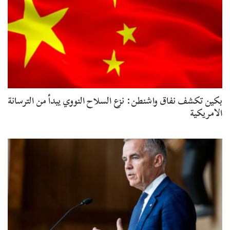
بكين تكشف نفاق واشنطن: نزع السلاح النووي يبدأ من الترسانة
الامريكية