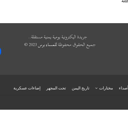
لة
جريدة اليكترونية يومية يمنية مستقلة..
جميع الحقوق محفوظة
للمساء برس
2023 ©
k
صداء
مختارات
تاريخ اليمن
تحت المجهر
إضاءات عسكرية