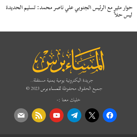
حوار مثير مع الرئيس الجنوبي علي ناصر محمد: تسليم الحديدة
ليس حلاً
جريدة اليكترونية يومية يمنية مستقلة..
جميع الحقوق محفوظة
للمساء برس
2023 ©
خليك معنا :-
mail
rss
youtube
telegram
x
facebook