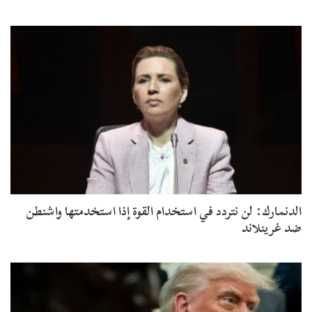
الدنمارك: لن نتردد في استخدام القوة إذا استخدمتها واشنطن
ضد غرينلاند