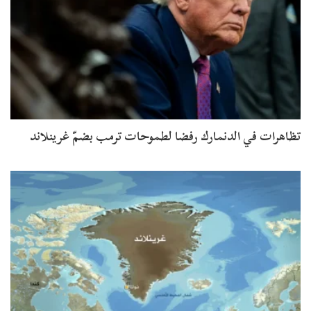
تظاهرات في الدنمارك رفضا لطموحات ترمب بضمّ غرينلاند