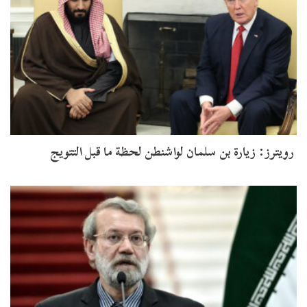
رويترز: زيارة بن سلمان لواشنطن لحظة ما قبل التتويج