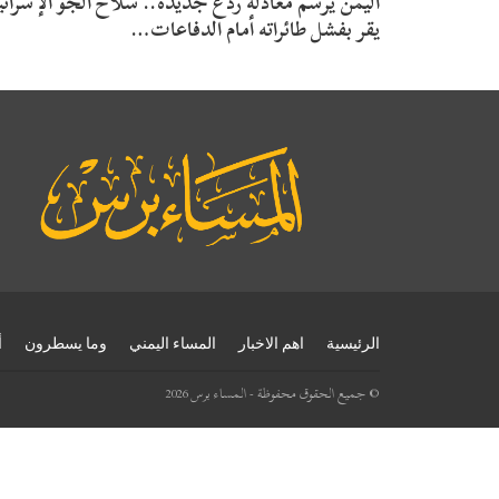
اليمن يرسم معادلة ردع جديدة.. سلاح الجو الإسرائي
يقر بفشل طائراته أمام الدفاعات…
الرئيسية
اهم الاخبار
المساء اليمني
وما يسطرون
أ
© جميع الحقوق محفوظة - المساء برس 2026