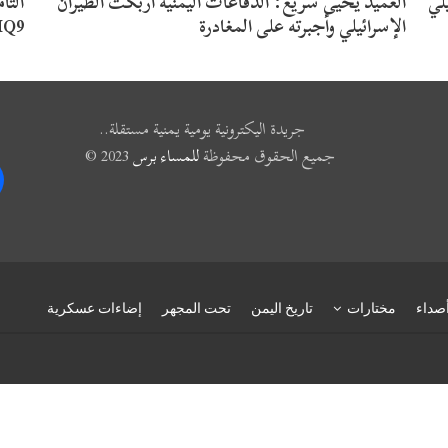
لي
العميد يحيى سريع: الدفاعات اليمنية أربكت الطيران
الثا
الإسرائيلي وأجبرته على المغادرة
MQ9 في أجوا
جريدة اليكترونية يومية يمنية مستقلة..
جميع الحقوق محفوظة
للمساء برس
2023 ©
k
صداء
مختارات
تاريخ اليمن
تحت المجهر
إضاءات عسكرية