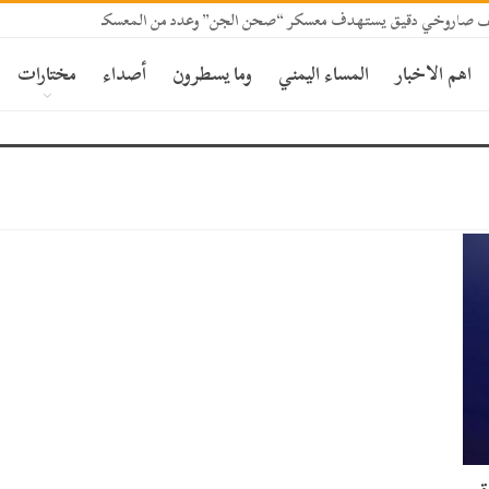
قصف صاروخي دقيق يستهدف معسكر “صحن الجن” وعدد من المعسكرات بمأرب
اهم الاخبار
المساء اليمني
وما يسطرون
أصداء
مختارات