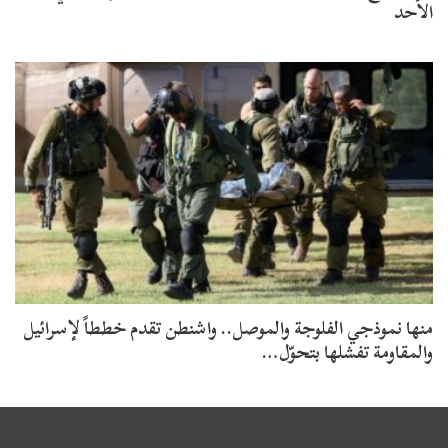
الأحد
منها نموذجي الفلوجة والموصل.. واشنطن تقدم خططاً لإسرائيل
والمقاومة تفشلها بتحوّل…