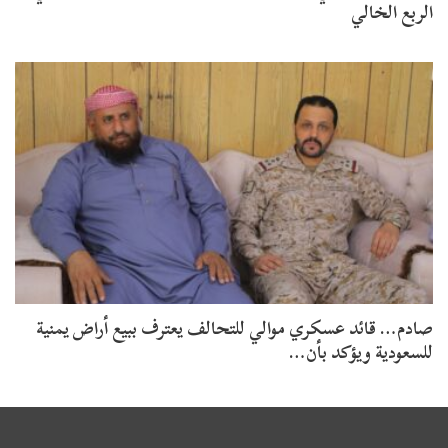
الربع الخالي
صادم… قائد عسكري موالي للتحالف يعترف ببيع أراض يمنية
للسعودية ويؤكد بأن…