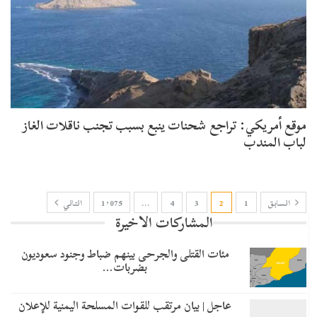
موقع أمريكي: تراجع شحنات ينبع بسبب تجنب ناقلات الغاز
لباب المندب
السابق
1
2
3
4
…
1٬075
التالي
المشاركات الاخيرة
مئات القتلى والجرحى بينهم ضباط وجنود سعوديون
بضربات…
عاجل | بيان مرتقب للقوات المسلحة اليمنية للإعلان