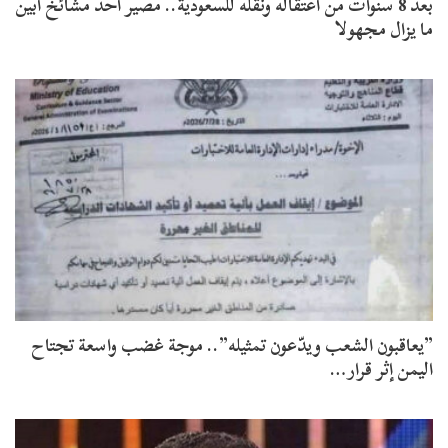
بعد 8 سنوات من اعتقاله ونقله للسعودية.. مصير أحد مشائخ أبين
ما يزال مجهولا
​”يعاقبون الشعب ويدّعون تمثيله”.. موجة غضب واسعة تجتاح
اليمن إثر قرار…