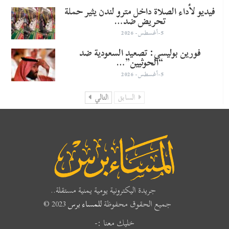
فيديو لأداء الصلاة داخل مترو لندن يثير حملة
تحريض ضد…
5-أغسطس- 2026
​فورين بوليسي: تصعيد السعودية ضد
“الحوثيين”…
5-أغسطس- 2026
السابق
التالي
جريدة اليكترونية يومية يمنية مستقلة..
جميع الحقوق محفوظة
للمساء برس
2023 ©
خليك معنا :-