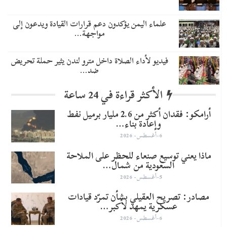
علماء اليمن يؤكدون دعم قرارات القيادة ويدعون إلى
مواجهة…
فيديو لأداء الصلاة داخل مترو لندن يثير حملة تحريض
ضد…
الأكثر قراءة في 24 ساعة
أرامكو: فقدان أكثر من 2.6 مليار برميل نفط
وإعادة بناء…
6-أغسطس- 2026
ماذا يعني توسيع صنعاء للحظر على الملاحة
السعودية من شمال…
5-أغسطس- 2026
مصادر: تصريح العقيلي بشأن تمرّد قيادات
عسكرية يمهد لأكبر…
6-أغسطس- 2026