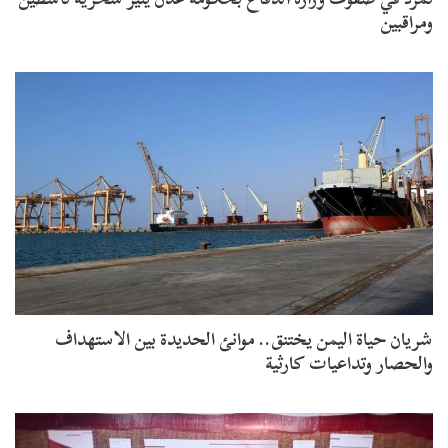
ومراقبين
شريان حياة اليمن يختنق.. موانئ الحديدة بين الاستهداف
والحصار وتداعيات كارثية