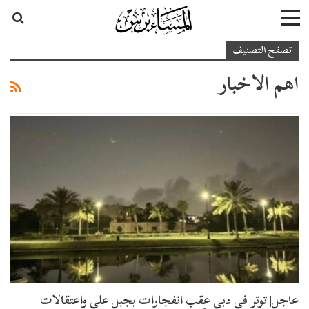
تصفح التصنيف
اهم الاخبار
عاجل| توتر في دبي عقب انفجارات بجبل علي واعتقالات