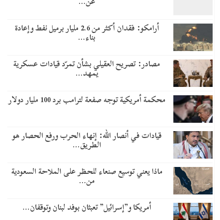
عن…
أرامكو: فقدان أكثر من 2.6 مليار برميل نفط وإعادة
بناء…
مصادر: تصريح العقيلي بشأن تمرّد قيادات عسكرية
يمهد…
محكمة أمريكية توجه صفعة لترامب برد 100 مليار دولار
قيادات في أنصار الله: إنهاء الحرب ورفع الحصار هو
الطريق…
ماذا يعني توسيع صنعاء للحظر على الملاحة السعودية
من…
أمريكا و”إسرائيل” تعبثان بوفد لبنان وتوقفان…