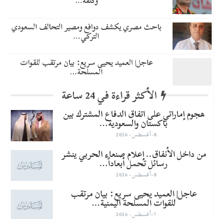
وكلفة…
باحث مصري يكشف دوافع ومصير التحالف السعودي
التركي…
عاجل| العميد يحيى سريع: بيان مرتقب للقوات
المسلحة…
الأكثر قراءة في 24 ساعة
هجوم إماراتي على اتفاق الدفاع المشترك بين
باكستان والسعودية…
8-أغسطس- 2026
من داخل الأنفاق.. إعلام صنعاء الحربي ينشر
رسائل تحمل أبعاداً…
8-أغسطس- 2026
عاجل| العميد يحيى سريع: بيان مرتقب
للقوات المسلحة اليمنية…
7-أغسطس- 2026