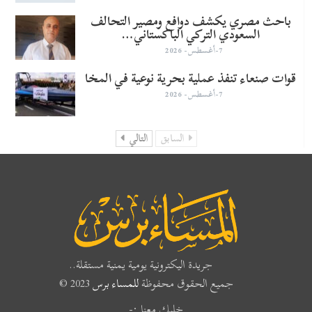
باحث مصري يكشف دوافع ومصير التحالف
السعودي التركي الباكستاني…
7-أغسطس- 2026
قوات صنعاء تنفذ عملية بحرية نوعية في المخا
7-أغسطس- 2026
السابق
التالي
جريدة اليكترونية يومية يمنية مستقلة..
جميع الحقوق محفوظة
للمساء برس
2023 ©
خليك معنا :-