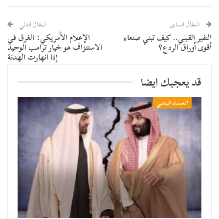
المقال السابق
المقال التالي
النفير القبلي.. كيف تبني صنعاء
الإعلام الأمريكي: الغرق في
أقوى أوراق الردع؟
الاستنزاف هو خيار ترامب الوحيد
إذا انهارت الهدنة
قد يعجبك ايضا
المساء اليمني